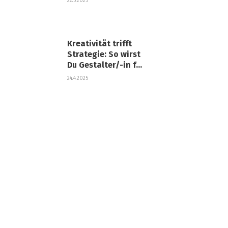
22.5.2025
Business-Wachstum
Kreativität trifft
Strategie: So wirst
Du Gestalter/-in für
visuelles Marketing
24.4.2025