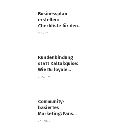
Businessplan
erstellen:
Checkliste für den
perfekten
19.5.2025
Businessplan
Kundenbindung
statt Kaltakquise:
Wie Du loyale
Kunden aufbaust,
20.5.2025
die wiederkommen
Community-
basiertes
Marketing: Fans
statt Kunden
22.5.2025
gewinnen