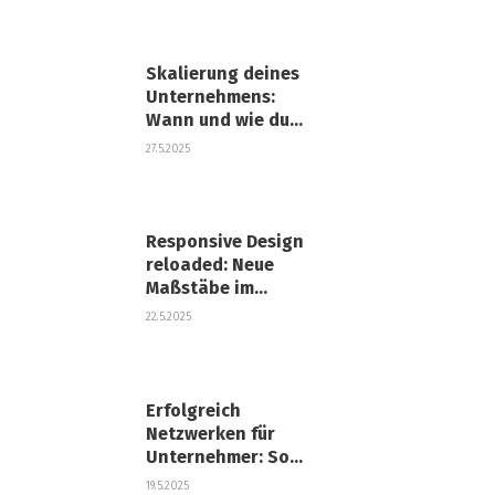
Skalierung deines
Unternehmens:
Wann und wie du
wachsen solltest
27.5.2025
Responsive Design
reloaded: Neue
Maßstäbe im
mobilen Web 2025
22.5.2025
Erfolgreich
Netzwerken für
Unternehmer: So
baust du dein
19.5.2025