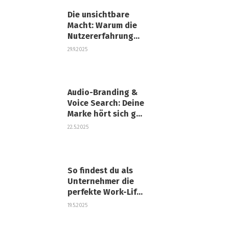
Die unsichtbare
Macht: Warum die
Nutzererfahrung
über den Erfolg
29.9.2025
entscheidet
Audio-Branding &
Voice Search: Deine
Marke hört sich gut
an
22.5.2025
So findest du als
Unternehmer die
perfekte Work-Life-
Balance
19.5.2025