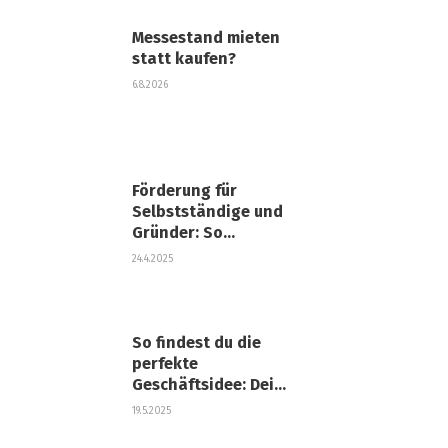
Messestand mieten
statt kaufen?
6.8.2026
Förderung für
Selbstständige und
Gründer: So
sicherst Du Dir
24.4.2025
finanzielle
Unterstützung
So findest du die
perfekte
Geschäftsidee: Dein
Guide zum
19.5.2025
erfolgreichen Start