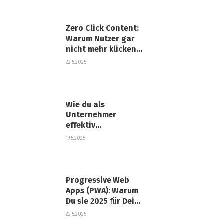
Zero Click Content:
Warum Nutzer gar
nicht mehr klicken
müssen
22.5.2025
Wie du als
Unternehmer
effektiv
Entscheidungen
19.5.2025
triffst
Progressive Web
Apps (PWA): Warum
Du sie 2025 für Dein
Business brauchst
22.5.2025