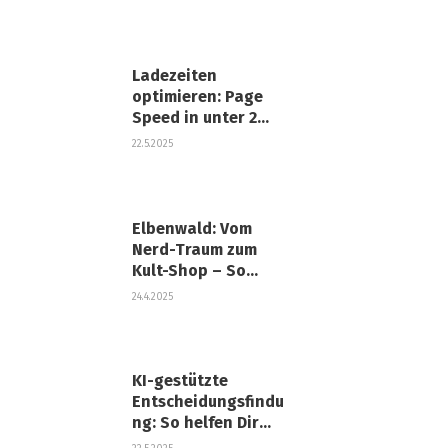
Business-Netzwerk
strategisch auf
Ladezeiten
optimieren: Page
Speed in unter 2
Sekunden erreichen
22.5.2025
Elbenwald: Vom
Nerd-Traum zum
Kult-Shop – So
wurde Elbenwald
24.4.2025
zur
Erfolgsgeschichte
KI-gestützte
Entscheidungsfindu
ng: So helfen Dir
Algorithmen beim