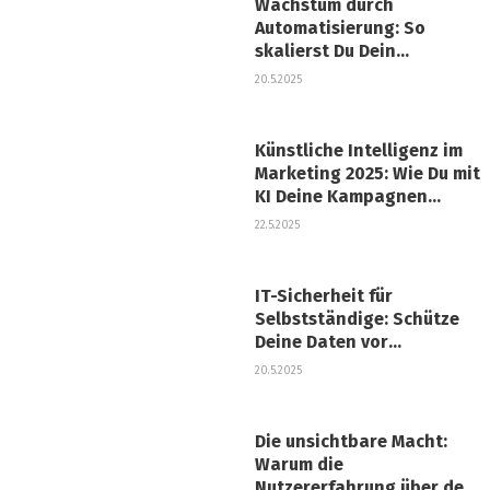
Wachstum durch
Automatisierung: So
skalierst Du Dein
Unternehmen effizient
20.5.2025
Künstliche Intelligenz im
Marketing 2025: Wie Du mit
KI Deine Kampagnen
revolutionierst
22.5.2025
IT-Sicherheit für
Selbstständige: Schütze
Deine Daten vor
Cyberangriffen
20.5.2025
Die unsichtbare Macht:
Warum die
Nutzererfahrung über den