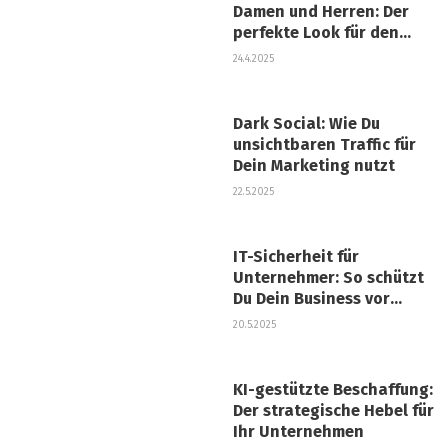
Damen und Herren: Der
perfekte Look für den
modernen Arbeitsplatz
24.4.2025
Dark Social: Wie Du
unsichtbaren Traffic für
Dein Marketing nutzt
22.5.2025
IT-Sicherheit für
Unternehmer: So schützt
Du Dein Business vor
Cyberangriffen
20.5.2025
KI-gestützte Beschaffung:
Der strategische Hebel für
Ihr Unternehmen