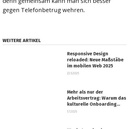
denn gemeinsam kann man sich besser
gegen Telefonbetrug wehren.
WEITERE ARTIKEL
Responsive Design
reloaded: Neue Maßstäbe
im mobilen Web 2025
22.5.2025
Mehr als nur der
Arbeitsvertrag: Warum das
kulturelle Onboarding
über Ihren
1.7.2025
Unternehmenserfolg ents