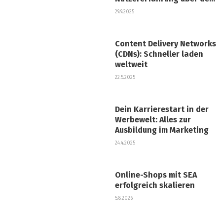
Erfolg entscheidet
29.9.2025
Content Delivery Networks
(CDNs): Schneller laden
weltweit
22.5.2025
Dein Karrierestart in der
Werbewelt: Alles zur
Ausbildung im Marketing
24.4.2025
Online-Shops mit SEA
erfolgreich skalieren
5.8.2026