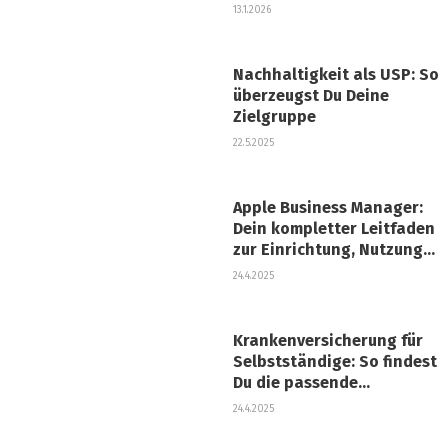
13.1.2026
Nachhaltigkeit als USP: So
überzeugst Du Deine
Zielgruppe
22.5.2025
Apple Business Manager:
Dein kompletter Leitfaden
zur Einrichtung, Nutzung
und Integration
24.4.2025
Krankenversicherung für
Selbstständige: So findest
Du die passende
Absicherung für Dein
24.4.2025
Business