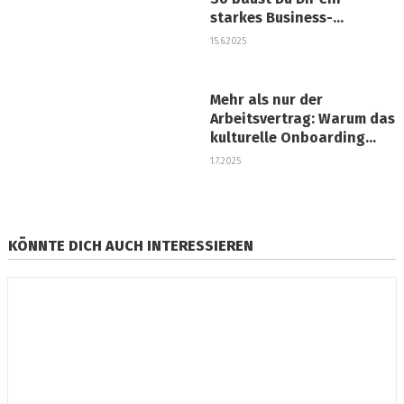
starkes Business-
Netzwerk auf
15.6.2025
Mehr als nur der
Arbeitsvertrag: Warum das
kulturelle Onboarding
über Ihren
1.7.2025
Unternehmenserfolg
entscheidet
KÖNNTE DICH AUCH INTERESSIEREN