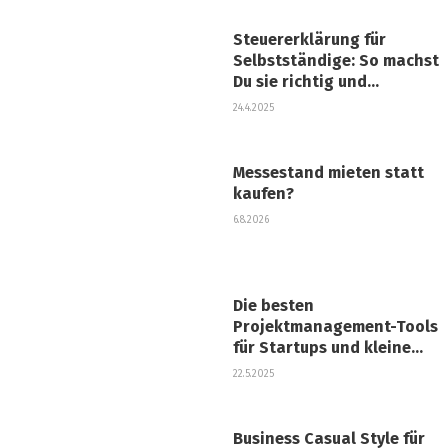
Steuererklärung für
Selbstständige: So machst
Du sie richtig und
stressfrei
24.4.2025
Messestand mieten statt
kaufen?
6.8.2026
Die besten
Projektmanagement-Tools
für Startups und kleine
Unternehmen
22.5.2025
Business Casual Style für